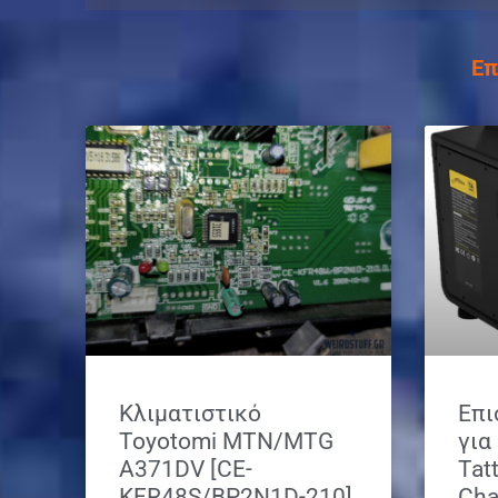
Επ
Κλιματιστικό
Επι
Toyotomi MTN/MTG
για
A371DV [CE-
Tat
KFR48S/BP2Ν1D-210]
Cha