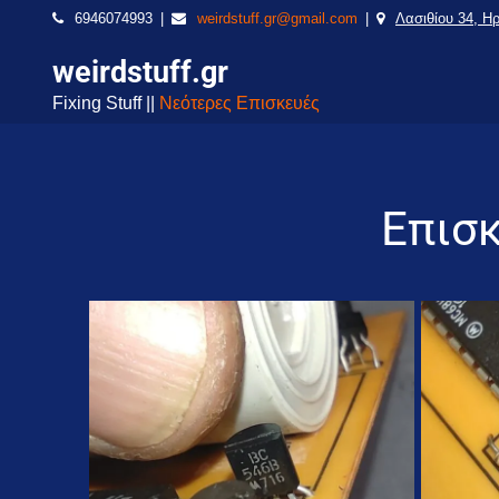
6946074993
weirdstuff.gr@gmail.com
Λασιθίου 34, Η
weirdstuff.gr
Fixing Stuff ||
Νεότερες Επισκευές
Επισ