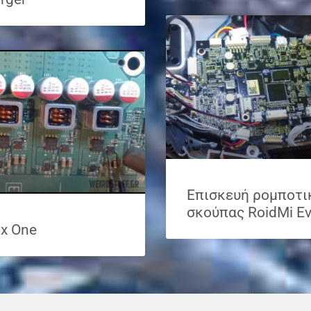
Επισκευή ρομποτι
σκούπας RoidMi E
x One