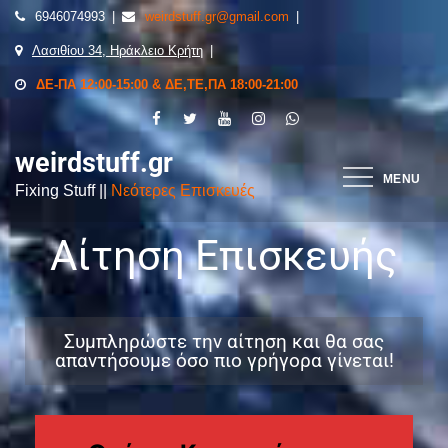
6946074993
weirdstuff.gr@gmail.com
Λασιθίου 34, Ηράκλειο Κρήτη
ΔΕ-ΠΑ 12:00-15:00 & ΔΕ,ΤΕ,ΠΑ 18:00-21:00
weirdstuff.gr
MENU
Fixing Stuff ||
Νεότερες Επισκευές
Αίτηση Επισκευής
Συμπληρώστε την αίτηση και θα σας
απαντήσουμε όσο πιο γρήγορα γίνεται!