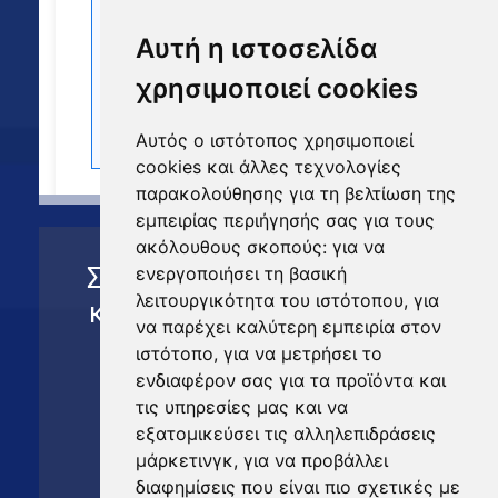
Αυτή η ιστοσελίδα
χρησιμοποιεί cookies
Αυτός ο ιστότοπος χρησιμοποιεί
cookies και άλλες τεχνολογίες
παρακολούθησης για τη βελτίωση της
εμπειρίας περιήγησής σας για τους
ακόλουθους σκοπούς:
για να
Συμπληρώστε τη
Αίτηση
ενεργοποιήσει τη βασική
λειτουργικότητα του ιστότοπου
,
για
και θα επικοινωνήσουμε
να παρέχει καλύτερη εμπειρία στον
άμεσα μαζί σας
ιστότοπο
,
για να μετρήσει το
ενδιαφέρον σας για τα προϊόντα και
Μπορείτε και να μας
τις υπηρεσίες μας και να
καλέσετε στο
εξατομικεύσει τις αλληλεπιδράσεις
μάρκετινγκ
,
για να προβάλλει
+30 694 60 74 993
διαφημίσεις που είναι πιο σχετικές με