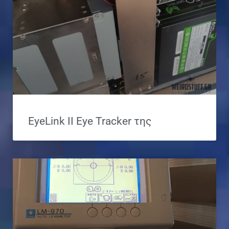
EyeLink II Eye Tracker της