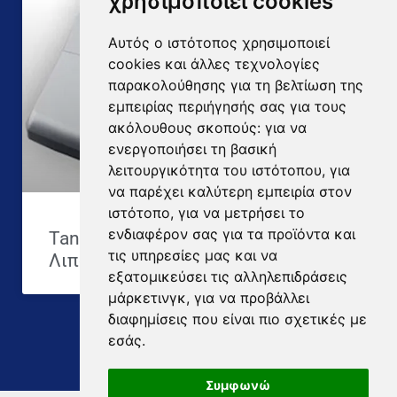
χρησιμοποιεί cookies
Αυτός ο ιστότοπος χρησιμοποιεί
cookies και άλλες τεχνολογίες
παρακολούθησης για τη βελτίωση της
εμπειρίας περιήγησής σας για τους
ακόλουθους σκοπούς:
για να
ενεργοποιήσει τη βασική
λειτουργικότητα του ιστότοπου
,
για
να παρέχει καλύτερη εμπειρία στον
ιστότοπο
,
για να μετρήσει το
ενδιαφέρον σας για τα προϊόντα και
Tanita RD-545 HR Smart Ζυγαριά με
τις υπηρεσίες μας και να
Λιπομετρητή
εξατομικεύσει τις αλληλεπιδράσεις
μάρκετινγκ
,
για να προβάλλει
διαφημίσεις που είναι πιο σχετικές με
Δείτε όλες τις επισκευές
εσάς
.
Συμφωνώ