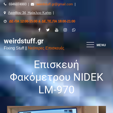
6946074993
weirdstuff.gr@gmail.com
Λασιθίου 34, Ηράκλειο Κρήτη
ΔΕ-ΠΑ 12:00-15:00 & ΔΕ,ΤΕ,ΠΑ 18:00-21:00
weirdstuff.gr
MENU
Fixing Stuff ||
Νεότερες Επισκευές
Επισκευή
Φακόμετρου NIDEK
LM-970