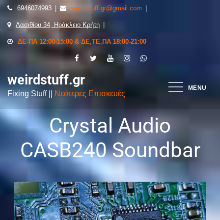
6946074993
weirdstuff.gr@gmail.com
Λασιθίου 34, Ηράκλειο Κρήτη
ΔΕ-ΠΑ 12:00-15:00 & ΔΕ,ΤΕ,ΠΑ 18:00-21:00
weirdstuff.gr
MENU
Fixing Stuff ||
Νεότερες Επισκευές
Crystal Audio
CASB240 Soundbar