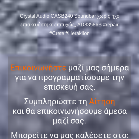
Crystal Audio CASB240 Soundbar χωρίς ήχο
επισκευάστηκε επιτυχώς, AD83586B
#repair
#Crete
#Heraklion
Επικοινωνήστε
μαζί μας σήμερα
για να προγραμματίσουμε την
επισκευή σας.
Συμπληρώστε τη
Αίτηση
και θα επικοινωνήσουμε άμεσα
μαζί σας.
Μπορείτε να μας καλέσετε στο: