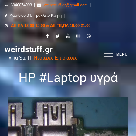
6946074993
weirdstuff.gr@gmail.com
Λασιθίου 34, Ηράκλειο Κρήτη
ΔΕ-ΠΑ 12:00-15:00 & ΔΕ,ΤΕ,ΠΑ 18:00-21:00
weirdstuff.gr
MENU
Fixing Stuff ||
Νεότερες Επισκευές
HP #Laptop υγρά