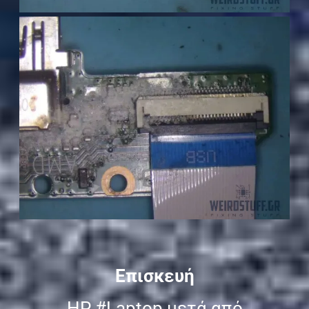
Επισκευή
HP
#Laptop
μετά από