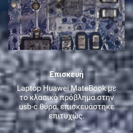
Επισκευή
Laptop
Huawei
MateBook με
το κλασικό πρόβλημα στην
usb-c θύρα, επισκευάστηκε
επιτυχώς.