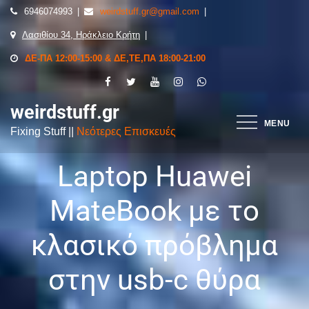
6946074993
weirdstuff.gr@gmail.com
Λασιθίου 34, Ηράκλειο Κρήτη
ΔΕ-ΠΑ 12:00-15:00 & ΔΕ,ΤΕ,ΠΑ 18:00-21:00
weirdstuff.gr
MENU
Fixing Stuff ||
Νεότερες Επισκευές
Laptop Huawei
MateBook με το
κλασικό πρόβλημα
στην usb-c θύρα