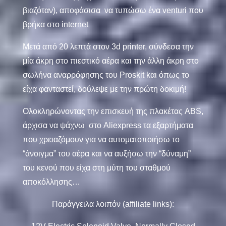
βιαζόταν), αποφάσισα να τυπώσω ένα venturi που
βρήκα στο
internet
Μετά από 20 λεπτά στον 3d printer, σύνδεσα την
μία άκρη στο πιεστικό αέρα και την άλλη άκρη στο
σωλήνα αναρρόφησης του
Proskit
kαι όπως το
είχα φανταστεί, δούλεψε με την πρώτη δοκιμή!
Ολοκληρώνοντας την επισκευή της πλακέτας ABS,
άρχισα να ψάχνω στο Aliexpress τα εξαρτήματα
που χρειαζόμουν για να αυτοματοποιήσω το
“άνοιγμα” του αέρα και να αυξήσω την “δύναμη”
του κενού που είχα στη μύτη του σταθμού
αποκόλλησης…
Παράγγειλα λοιπόν (affiliate links):