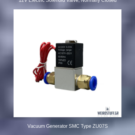
12V Electric Solenoid Valve, Normally Closed
Vacuum Generator SMC Type ZU07S