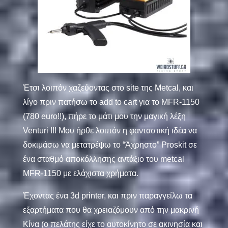
Έτσι λοιπόν χαζεύοντας στο site της Metcal, και
λίγο πριν πατήσω το add to cart για το MFR-1150
(780 euro!!), πήρε το μάτι μου την μαγική λέξη
Venturi !!! Μου ήρθε λοιπόν η φανταστική ιδέα να
δοκιμάσω να μετατρέψω το “Άχρηστο”
Proskit
σε
ένα σταθμό αποκόλλησης αντάξιο του metcal
MFR-1150 με ελάχιστα χρήματα.
Έχοντας ένα 3d printer, και πριν παραγγείλω τα
εξαρτήματα που θα χρειαζόμουν από την μακρινή
Κίνα (ο πελάτης είχε το αυτοκίνητο σε ακινησία και