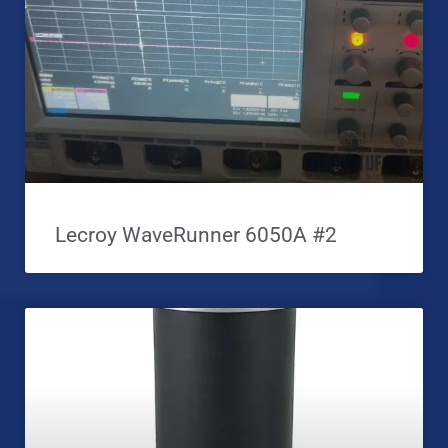
Lecroy WaveRunner 6050A #2