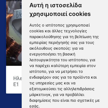
Αυτή η ιστοσελίδα
χρησιμοποιεί cookies
Αυτός ο ιστότοπος χρησιμοποιεί
cookies και άλλες τεχνολογίες
παρακολούθησης για τη βελτίωση της
εμπειρίας περιήγησής σας για τους
ακόλουθους σκοπούς:
για να
ενεργοποιήσει τη βασική
λειτουργικότητα του ιστότοπου
,
για
να παρέχει καλύτερη εμπειρία στον
ιστότοπο
,
για να μετρήσει το
ενδιαφέρον σας για τα προϊόντα και
Ηλεκτρικό πατίνι EgoBoo, με Error
τις υπηρεσίες μας και να
E1
εξατομικεύσει τις αλληλεπιδράσεις
μάρκετινγκ
,
για να προβάλλει
διαφημίσεις που είναι πιο σχετικές με
Δείτε όλες τις επισκευές
εσάς
.