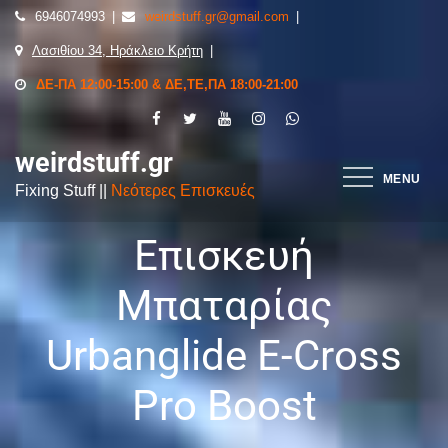
6946074993
weirdstuff.gr@gmail.com
Λασιθίου 34, Ηράκλειο Κρήτη
ΔΕ-ΠΑ 12:00-15:00 & ΔΕ,ΤΕ,ΠΑ 18:00-21:00
weirdstuff.gr
MENU
Fixing Stuff ||
Νεότερες Επισκευές
Επισκευή
Μπαταρίας
Urbanglide E-Cross
Pro Boost