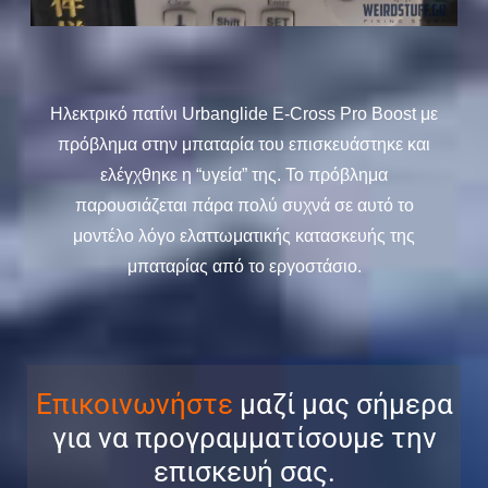
Ηλεκτρικό πατίνι Urbanglide E-Cross Pro Boost με
πρόβλημα στην μπαταρία του επισκευάστηκε και
ελέγχθηκε η “υγεία” της. Το πρόβλημα
παρουσιάζεται πάρα πολύ συχνά σε αυτό το
μοντέλο λόγο ελαττωματικής κατασκευής της
μπαταρίας από το εργοστάσιο.
Επικοινωνήστε
μαζί μας σήμερα
για να προγραμματίσουμε την
επισκευή σας.