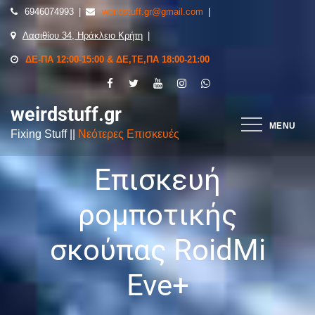
6946074993
weirdstuff.gr@gmail.com
Λασιθίου 34, Ηράκλειο Κρήτη
ΔΕ-ΠΑ 12:00-15:00 & ΔΕ,ΤΕ,ΠΑ 18:00-21:00
weirdstuff.gr
MENU
Fixing Stuff ||
Νεότερες Επισκευές
Επισκευή
ρομποτικής
σκούπας RoidMi
Eve+