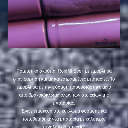
Ρομποτική σκούπα RoidMi Eve+ με πρόβλημα
στην φόρτιση και με κατεστραμμένες μπαταρίες. Το
πρόβλημα με την φόρτιση παρουσιάστηκε μετά
από βραχυκύκλωμα όλων των στοιχείων της
μπαταρίας.
Έγινε επισκευή στο κύκλωμα φόρτισης και
τοποθετήθηκε νέα μπαταρία με καλύτερα/
μεγαλύτερα στοιχεία.